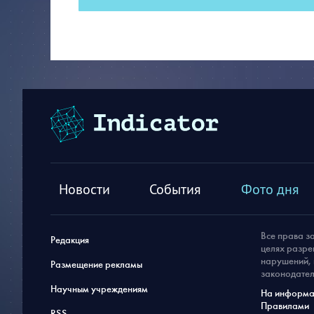
Новости
События
Фото дня
Все права з
Редакция
целях разре
нарушений, 
Размещение рекламы
законодател
Научным учреждениям
На информац
Правилами
RSS