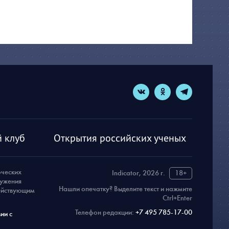
 клуб
Открытия российских ученых
рческих
Indicator, 2026 г.
18+
ружения
Нашли опечатку? Выделите текст и нажмите
действующим
Ctrl+Enter
Телефон редакции:
+7 495 785-17-00
ии с