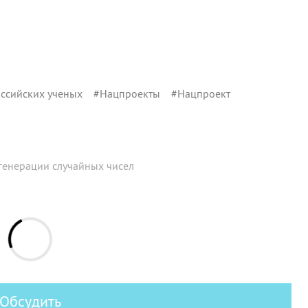
ссийских ученых
#
Нацпроекты
#
Нацпроект
генерации случайных чисел
Обсудить