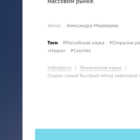
массовом рынке.
Автор
:
Александра Медведева
#
Российская наука
#
Открытия ро
Теги
«Наука»
#
Сколтех
Indicator.ru
/
Технические науки
/
Создан самый быстрый метод квантовой 