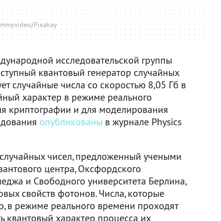
ommyvideo/Pixabay
ждународной исследовательской группы
ступный квантовый генератор случайных
ет случайные числа со скоростью 8,05 Гб в
айный характер в режиме реального
для криптографии и для моделирования
ледования
опубликованы
в журнале Physics
 случайных чисел, предложенный учеными
вантового центра, Оксфордского
леджа и Свободного университета Берлина,
вых свойств фотонов. Числа, которые
р, в режиме реального времени проходят
ь квантовый характер процесса их