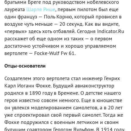
братьями Бреге под руководством нобелевского
лауреата
Шарля Рише
, первым пилотом был еще
один француз — Поль Корню, который провисел в
воздухе чуть меньше — 20 секунд. Как вы видите,
«первых» здесь хоть отбавляй. Сегодня Indicator.Ru
расскажет об еще одном из таких — о первом
достаточно устойчивом и хорошо управляемом
вертолете — Focke-Wulf Fw 61.
Отцы-основатели
Создателем этого вертолета стал инженер Генрих
Карл Иоганн Фокке. Будущий авиаконструктор
родился в 1890 году в Бремене. О детстве нашего
героя известно совсем немного. Еще в юношестве
он увлекся моделированием самолетов, а в 20 лет
уже спроектировал свой первый самолет. Тогда же
Фокке подружился с военным летчиком и своим
будущим соавтором Георгом Вульфом. В 1914 году,