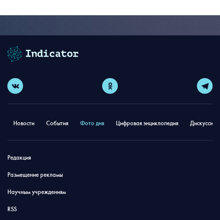
Новости
События
Фото дня
Цифровая энциклопедия
Дискуссион
Редакция
Размещение рекламы
Научным учреждениям
RSS