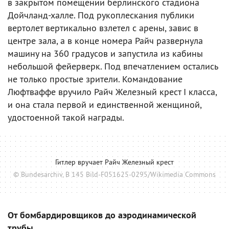
в закрытом помещении берлинского стадиона
Дойчланд-халле. Под рукоплескания публики
вертолет вертикально взлетел с арены, завис в
центре зала, а в конце номера Райч развернула
машину на 360 градусов и запустила из кабины
небольшой фейерверк. Под впечатлением остались
не только простые зрители. Командование
Люфтваффе вручило Райч Железный крест I класса,
и она стала первой и единственной женщиной,
удостоенной такой награды.
Гитлер вручает Райч Железный крест
© Bundesarchiv, B 145 Bild-F051625-0295/Wikimedia Commons
От бомбардировщиков до аэродинамической
трубы