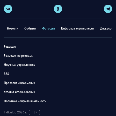
Новости
События
Фото дня
Цифровая энциклопедия
Дискуссион
Редакция
Размещение рекламы
Научным учреждениям
RSS
Правовая информация
Условия использования
Политика конфиденциальности
Indicator, 2026 г.
18+