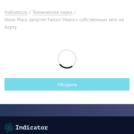
Indicator.ru
/
Технические науки
/
Илон Маск запустит Falcon Heavy с собственным авто на
борту
Обсудить