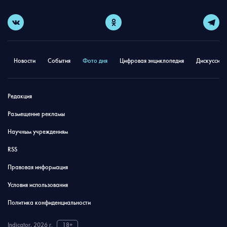
Новости
События
Фото дня
Цифровая энциклопедия
Дискуссион
Редакция
Размещение рекламы
Научным учреждениям
RSS
Правовая информация
Условия использования
Политика конфиденциальности
Indicator, 2026 г.
18+