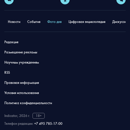
Новости
События
Фото дня
Цифровая энциклопедия
Дискуссион
Редакция
Размещение рекламы
Научным учреждениям
RSS
Правовая информация
Условия использования
Политика конфиденциальности
Indicator, 2026 г.
18+
Телефон редакции:
+7 495 785-17-00