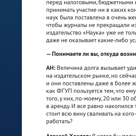
перед налоговыми, бюджетными 
принимать участие ни в каких ко
наук была поставлена в очень же
чтобы журналы не прекращали изд
издательство «Наука» уже не тол
даже не оказывает какие-либо ус
— Понимаете ли вы, откуда возн
АН:
Величина долга вызывает уди
на издательском рынке, но сейча
и они поставлены даже в более ж
как ФГУП пользуется тем, что ем
того, у них, по-моему, 20 или 30
в аренду. И все равно накопился 
стоит всю вину сваливать на кого
работать?
Алексей Хохлов:
Я хотел бы подче