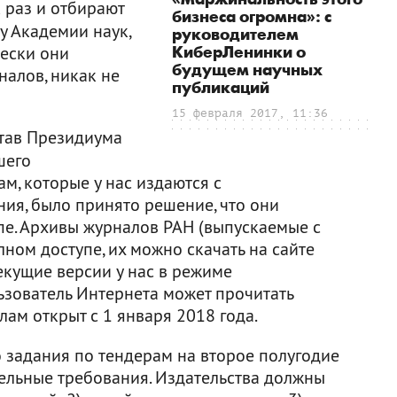
 раз и отбирают
бизнеса огромна»: с
у Академии наук,
руководителем
чески они
КиберЛенинки о
будущем научных
алов, никак не
публикаций
15 февраля 2017, 11:36
став Президиума
шего
ам, которые у нас издаются с
ия, было принято решение, что они
пе. Архивы журналов РАН (выпускаемые с
ном доступе, их можно скачать на сайте
 текущие версии у нас в режиме
ьзователь Интернета может прочитать
лам открыт с 1 января 2018 года.
о задания по тендерам на второе полугодие
льные требования. Издательства должны