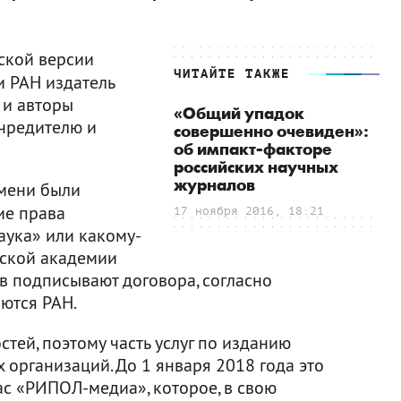
ской версии
ЧИТАЙТЕ ТАКЖЕ
и РАН издатель
 и авторы
«Общий упадок
учредителю и
совершенно очевиден»:
об импакт-факторе
российских научных
журналов
мени были
ие права
17 ноября 2016, 18:21
аука» или какому-
ийской академии
в подписывают договора, согласно
ются РАН.
стей, поэтому часть услуг по изданию
 организаций. До 1 января 2018 года это
ас «РИПОЛ-медиа», которое, в свою