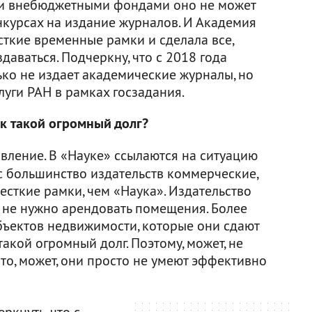
и внебюджетными фондами оно не может
нкурсах на издание журналов. И Академия
сткие временные рамки и сделала все,
аваться. Подчеркну, что с 2018 года
ько не издает академические журналы, но
луги РАН в рамках госзадания.
ик такой огромный долг?
вление. В «Науке» ссылаются на ситуацию
с большинство издательств коммерческие,
есткие рамки, чем «Наука». Издательство
у не нужно арендовать помещения. Более
 объектов недвижимости, которые они сдают
такой огромный долг. Поэтому, может, не
-то, может, они просто не умеют эффективно
ркнуть, что с