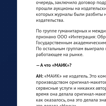
очередь, заключило договор подр
прошли аукционы на издательские
которых журналы были разбиты н
издательства.
По группе гуманитарных и межд
признано ООО «Интеграция: Обра
Государственным академическим 
По остальным группам выиграло 
работающее на рынке.
— А что «МАИК»?
АН:
«МАИК» не издатель. Это ком
производством оригинал-макетов
сервисные услуги и никаких авто
время она делала оригинал-макеты
как оказалось, она это делала зн
это делала «Наука».