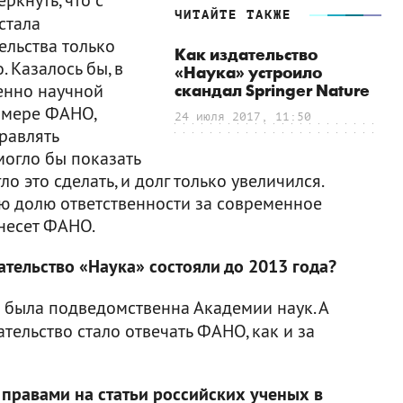
ЧИТАЙТЕ ТАКЖЕ
 стала
ельства только
Как издательство
 Казалось бы, в
«Наука» устроило
венно научной
скандал Springer Nature
римере ФАНО,
24 июля 2017, 11:50
равлять
могло бы показать
о это сделать, и долг только увеличился.
ую долю ответственности за современное
 несет ФАНО.
ательство «Наука» состояли до 2013 года?
» была подведомственна Академии наук. А
тельство стало отвечать ФАНО, как и за
 правами на статьи российских ученых в