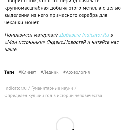
говорит о том, что в тот период началась
крупномасштабная добыча этого металла с целью
выделения из него примесного серебра для
чеканки монет.
Понравился материал?
Добавьте Indicator.Ru
в
«Мои источники» Яндекс.Новостей и читайте нас
чаще.
#
Климат
#
Ледник
#
Археология
Теги
Indicator.ru
/
Гуманитарные науки
/
Определен худший год в истории человечества