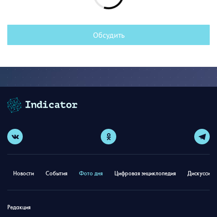
Обсудить
Новости
События
Фото дня
Цифровая энциклопедия
Дискуссион
Редакция