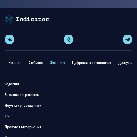
Новости
События
Фото дня
Цифровая энциклопедия
Дискуссион
Редакция
Размещение рекламы
Научным учреждениям
RSS
Правовая информация