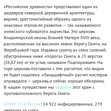
«Российские древности» представляют один из
шедевров северной деревянной архитектуры,
вернее, хрестоматийный образец одного из
знаковых этапов ее развития — так называемого
онежского кубоватого зодчества. Это церковь
Владимирской иконы Божией Матери XVIII века,
расположенная на высоком левом берегу Онеги, на
Жеребцовой горе. Издавна группу из семи селений,
обустроенных ниже «порога» Онеги, в 25 верстах
(26,67 км) от ее устья, называли Подпорожьем. На
горе церковь поставили с тем расчетом, что видно
ее будет издалека. «Ландшафтный» расчет мастеров
оправдался — церковь и сейчас хорошо обозрима.
В нашем путешествии мы
увидели
этот храм с
противоположного берега Онеги.
COVID-19 в России
: 14 922 инфицированных, 279
умерших за сутки.