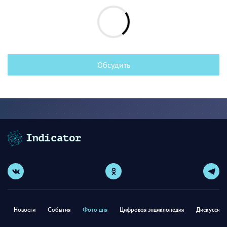
Обсудить
Новости
События
Фото дня
Цифровая энциклопедия
Дискуссион