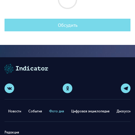
Обсудить
Новости
События
Фото дня
Цифровая энциклопедия
Дискуссион
Редакция