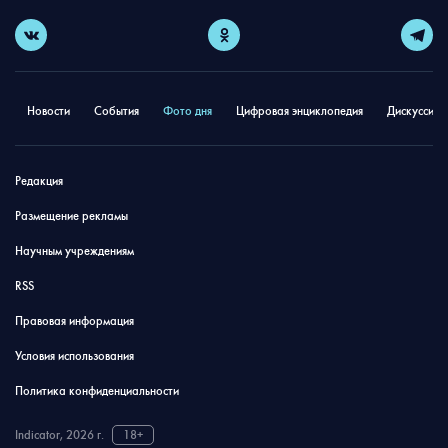
Новости
События
Фото дня
Цифровая энциклопедия
Дискуссион
Редакция
Размещение рекламы
Научным учреждениям
RSS
Правовая информация
Условия использования
Политика конфиденциальности
Indicator, 2026 г.
18+