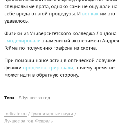
специальные врата, однако сами не ощущали на
себе вреда от этой процедуры. И
вот как
им это
удавалось.
Физики из Университетского колледжа Лондона
смоделировали
знаменитый эксперимент Андрея
Гейма по получению графена из скотча.
При помощи наночастиц в оптической ловушке
физики
продемонстрировали
, почему время не
может идти в обратную сторону.
#
Лучшее за год
Теги
Indicator.ru
/
Гуманитарные науки
/
Лучшее за год. Февраль