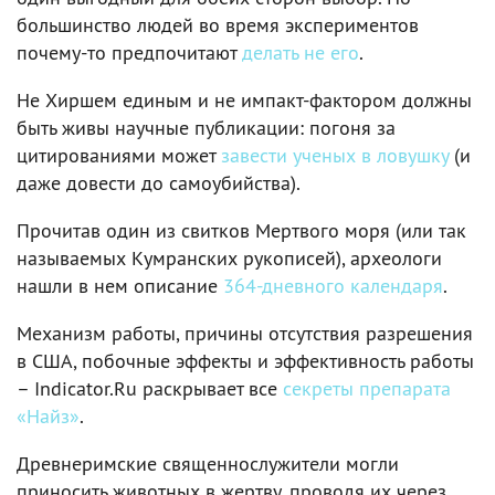
большинство людей во время экспериментов
почему-то предпочитают
делать не его
.
Не Хиршем единым и не импакт-фактором должны
быть живы научные публикации: погоня за
цитированиями может
завести ученых в ловушку
(и
даже довести до самоубийства).
Прочитав один из свитков Мертвого моря (или так
называемых Кумранских рукописей), археологи
нашли в нем описание
364-дневного календаря
.
Механизм работы, причины отсутствия разрешения
в США, побочные эффекты и эффективность работы
– Indicator.Ru раскрывает все
секреты препарата
«Найз»
.
Древнеримские священнослужители могли
приносить животных в жертву, проводя их через