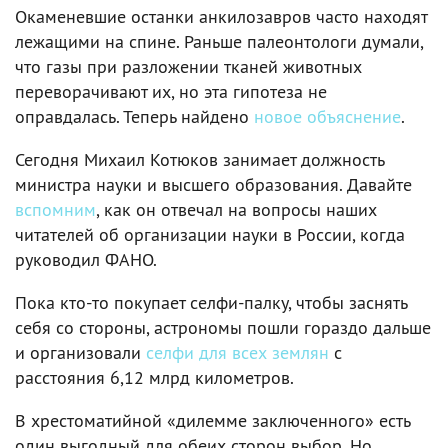
Окаменевшие останки анкилозавров часто находят
лежащими на спине. Раньше палеонтологи думали,
что газы при разложении тканей животных
переворачивают их, но эта гипотеза не
оправдалась. Теперь найдено
новое объяснение
.
Сегодня Михаил Котюков занимает должность
министра науки и высшего образования. Давайте
вспомним
, как он отвечал на вопросы наших
читателей об организации науки в России, когда
руководил ФАНО.
Пока кто-то покупает селфи-палку, чтобы заснять
себя со стороны, астрономы пошли гораздо дальше
и организовали
селфи для всех землян
с
расстояния 6,12 млрд километров.
В хрестоматийной «дилемме заключенного» есть
один выгодный для обеих сторон выбор. Но