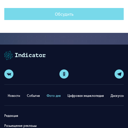
Обсудить
Новости
События
Фото дня
Цифровая энциклопедия
Дискуссион
Редакция
Размещение рекламы