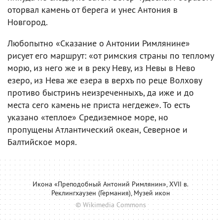
оторвал камень от берега и унес Антония в
Новгород.
Любопытно «Сказание о Антонии Римлянине»
рисует его маршрут: «от римския страны по теплому
морю, из него же и в реку Неву, из Невы в Нево
езеро, из Нева же езера в верхъ по реце Волхову
противо быстринъ неизреченныхъ, да иже и до
места сего камень не приста негдеже». То есть
указано «теплое» Средиземное море, но
пропущены Атлантический океан, Северное и
Балтийское моря.
Икона «Преподобный Антоний Римлянин», XVII в.
Реклингхаузен (Германия), Музей икон
© Wikimedia Commons