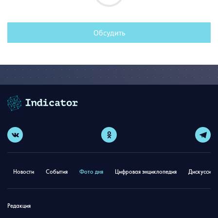
Обсудить
Новости
События
Фото дня
Цифровая энциклопедия
Дискуссион
Редакция