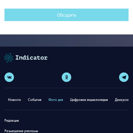
Обсудить
Новости
События
Фото дня
Цифровая энциклопедия
Дискуссион
Редакция
Размещение рекламы