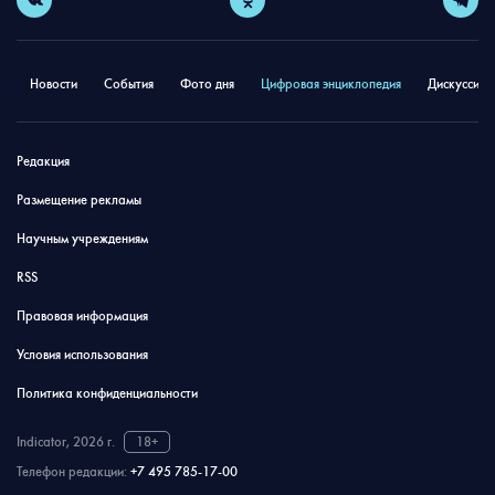
Новости
События
Фото дня
Цифровая энциклопедия
Дискуссион
Редакция
Размещение рекламы
Научным учреждениям
RSS
Правовая информация
Условия использования
Политика конфиденциальности
Indicator, 2026 г.
18+
Телефон редакции:
+7 495 785-17-00