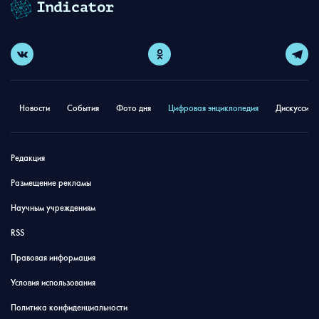
Новости
События
Фото дня
Цифровая энциклопедия
Дискуссион
Редакция
Размещение рекламы
Научным учреждениям
RSS
Правовая информация
Условия использования
Политика конфиденциальности