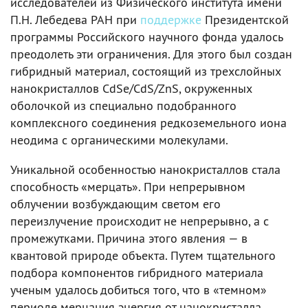
исследователей из Физического института имени
П.Н. Лебедева РАН при
поддержке
Президентской
программы Российского научного фонда удалось
преодолеть эти ограничения. Для этого был создан
гибридный материал, состоящий из трехслойных
нанокристаллов CdSe/CdS/ZnS, окруженных
оболочкой из специально подобранного
комплексного соединения редкоземельного иона
неодима с органическими молекулами.
Уникальной особенностью нанокристаллов стала
способность «мерцать». При непрерывном
облучении возбуждающим светом его
переизлучение происходит не непрерывно, а с
промежутками. Причина этого явления — в
квантовой природе объекта. Путем тщательного
подбора компонентов гибридного материала
ученым удалось добиться того, что в «темном»
периоде мерцания энергия от нанокристалла