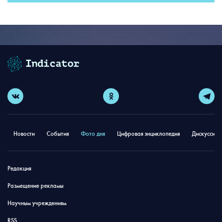
Новости
События
Фото дня
Цифровая энциклопедия
Дискуссион
Редакция
Размещение рекламы
Научным учреждениям
RSS