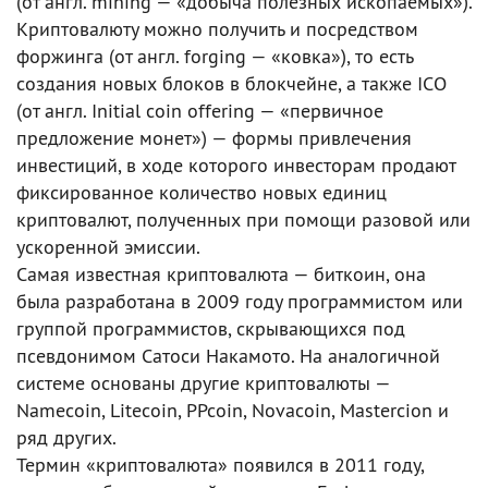
(от англ. mining — «добыча полезных ископаемых»).
Криптовалюту можно получить и посредством
форжинга (от англ. forging — «ковка»), то есть
создания новых блоков в блокчейне, а также ICO
(от англ. Initial coin offering — «первичное
предложение монет») — формы привлечения
инвестиций, в ходе которого инвесторам продают
фиксированное количество новых единиц
криптовалют, полученных при помощи разовой или
ускоренной эмиссии.
Самая известная криптовалюта — биткоин, она
была разработана в 2009 году программистом или
группой программистов, скрывающихся под
псевдонимом Сатоси Накамото. На аналогичной
системе основаны другие криптовалюты —
Namecoin, Litecoin, PPcoin, Novacoin, Mastercion и
ряд других.
Термин «криптовалюта» появился в 2011 году,