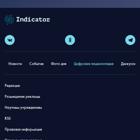
Новости
События
Фото дня
Цифровая энциклопедия
Дискуссион
Редакция
Размещение рекламы
Научным учреждениям
RSS
Правовая информация