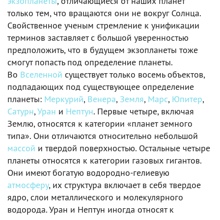
экзопланеты
, отличающиеся от наших планет
только тем, что вращаются они не вокруг Солнца.
Свойственное ученым стремление к унификации
терминов заставляет с большой уверенностью
предположить, что в будущем экзопланеты тоже
смогут попасть под определение планеты.
Во
Вселенной
существует только восемь объектов,
подпадающих под существующее определение
планеты:
Меркурий
,
Венера
,
Земля
,
Марс
,
Юпитер
,
Сатурн
,
Уран
и
Нептун
. Первые четыре, включая
Землю, относятся к категории «планет земного
типа». Они отличаются относительно небольшой
массой
и твердой поверхностью. Остальные четыре
планеты относятся к категории газовых гигантов.
Они имеют богатую водородно-гелиевую
атмосферу
, их структура включает в себя твердое
ядро, слои металлического и молекулярного
водорода. Уран и Нептун иногда относят к