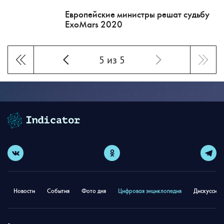
Европейские министры решат судьбу
ExoMars 2020
5 из 5
Новости
События
Фото дня
Цифровая энциклопедия
Дискуссион