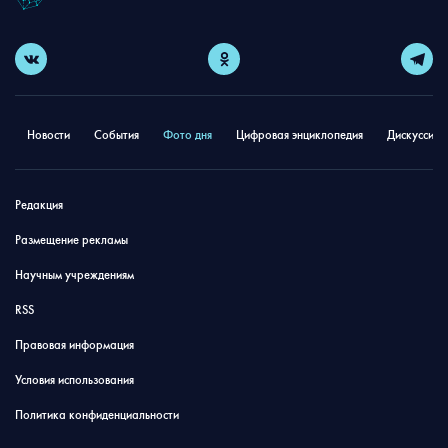
Новости
События
Фото дня
Цифровая энциклопедия
Дискуссион
Редакция
Размещение рекламы
Научным учреждениям
RSS
Правовая информация
Условия использования
Политика конфиденциальности