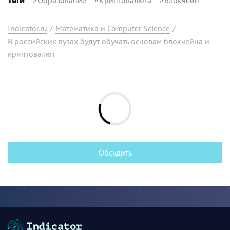
Теги
Indicator.ru
/
Математика и Computer Science
/
В российских вузах будут обучать основам блокчейна и
криптовалют
Обсудить