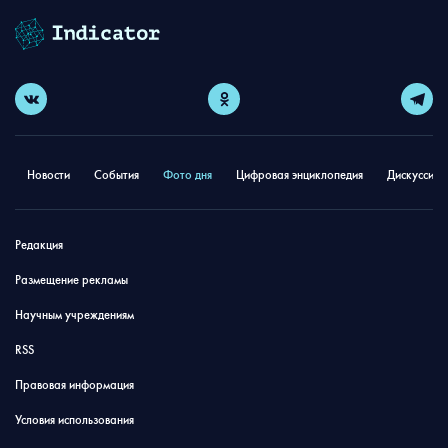
Новости
События
Фото дня
Цифровая энциклопедия
Дискуссион
Редакция
Размещение рекламы
Научным учреждениям
RSS
Правовая информация
Условия использования