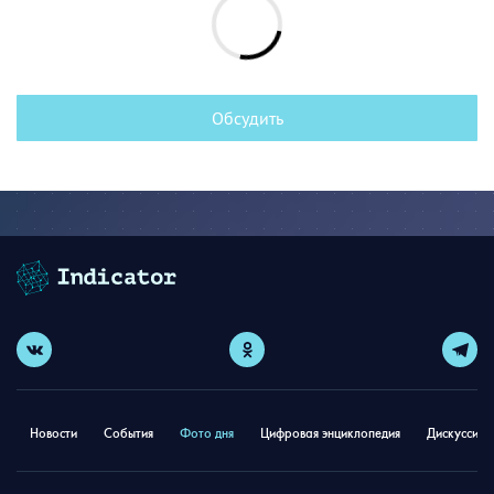
Обсудить
Новости
События
Фото дня
Цифровая энциклопедия
Дискуссион