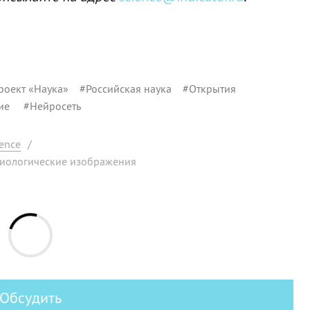
роект «Наука»
#
Российская наука
#
Открытия
ние
#
Нейросеть
ence
/
биологические изображения
Обсудить