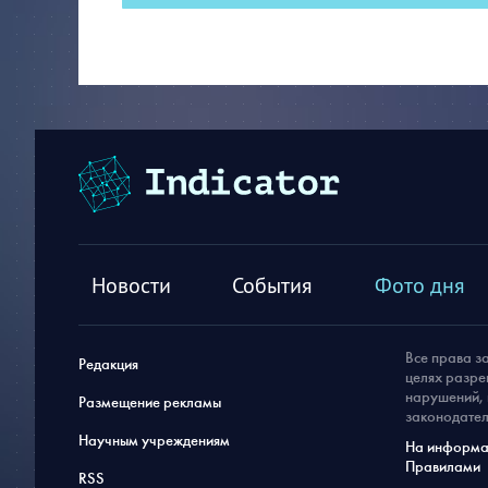
Новости
События
Фото дня
Все права з
Редакция
целях разре
нарушений, 
Размещение рекламы
законодател
Научным учреждениям
На информац
Правилами
RSS