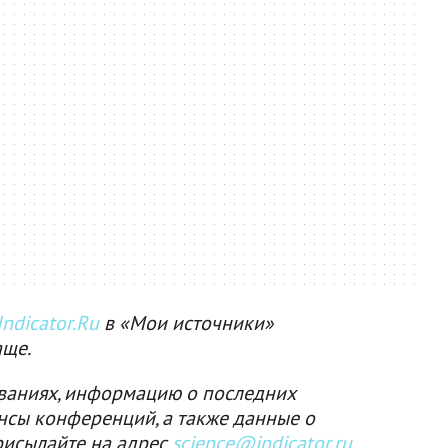
ndicator.Ru
в «Мои источники»
аще.
ваниях, информацию о последних
нсы конференций, а также данные о
рисылайте на адрес
science@indicator.ru
.