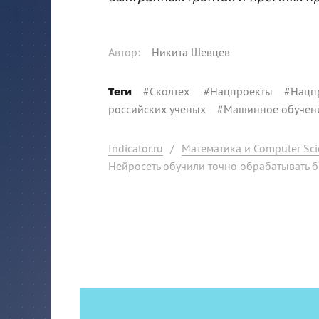
Автор
:
Никита Шевцев
#
Сколтех
#
Нацпроекты
#
Нацп
Теги
российских ученых
#
Машинное обуче
Indicator.ru
/
Математика и Computer Sci
Нейросеть обучили точно обрабатывать 