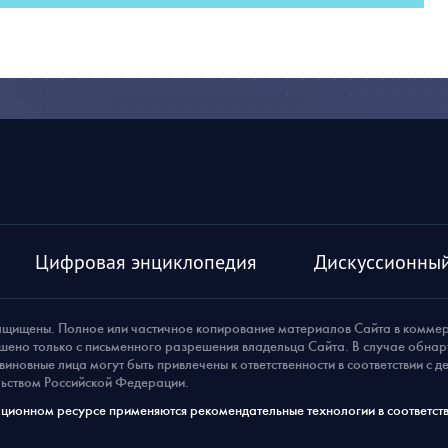
Цифровая энциклопедия
Дискуссионный
ащищены. Полное или частичное копирование материалов Сайта в комме
шено только с письменного разрешения владельца Сайта. В случае обна
виновные лица могут быть привлечены к ответственности в соответствии с 
ьством Российской Федерации.
ионном ресурсе применяются рекомендательные технологии в соответств