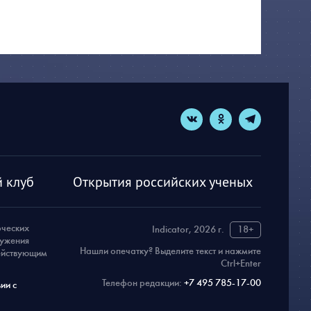
 клуб
Открытия российских ученых
рческих
Indicator, 2026 г.
18+
ружения
Нашли опечатку? Выделите текст и нажмите
действующим
Ctrl+Enter
Телефон редакции:
+7 495 785-17-00
ии с