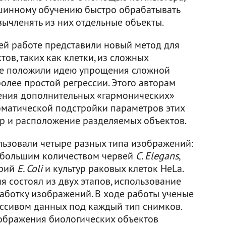
шинному обучению быстро обрабатывать
вычленять из них отдельные объекты.
оей работе представили новый метод для
ов, таких как клетки, из сложных
ные положили идею упрощения сложной
олее простой регрессии. Этого авторам
дения дополнительных «гармонических»
томатической подстройки параметров этих
р и расположение разделяемых объектов.
льзовали четыре разных типа изображений:
с большим количеством червей
С. Elegans
,
ерий
E. Coli
и культур раковых клеток HeLa.
 состоял из двух этапов, использование
аботку изображений. В ходе работы ученые
ссивом данных под каждый тип снимков.
ображения биологических объектов