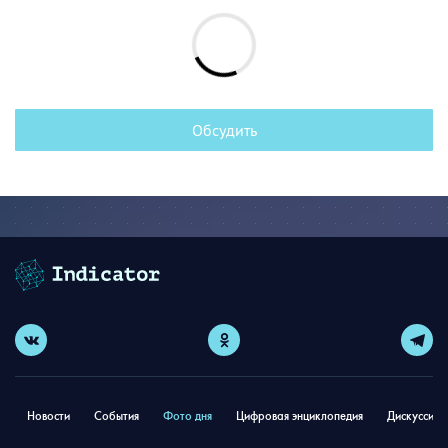
Обсудить
Новости
События
Фото дня
Цифровая энциклопедия
Дискуссион