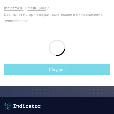
Indicator.ru
/
Медицина
/
Десять лет истории науки: залетевшее в окно спасение
человечества
Обсудить