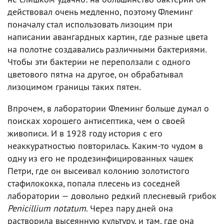
действовал очень медленно, поэтому Флеминг
поначалу стал использовать лизоцим при
написании авангардных картин, где разные цвета
на полотне создавались различными бактериями.
Чтобы эти бактерии не переползали с одного
цветового пятна на другое, он обрабатывал
лизоцимом границы таких пятен.
Впрочем, в лаборатории Флеминг больше думал о
поисках хорошего антисептика, чем о своей
живописи. И в 1928 году история с его
неаккуратностью повторилась. Каким-то чудом в
одну из его не продезинфицированных чашек
Петри, где он высеивал колонию золотистого
стафилококка, попала плесень из соседней
лаборатории — довольно редкий плесневый грибок
Penicillium notatum
. Через пару дней она
растворила высеянную культуру, и там, где она