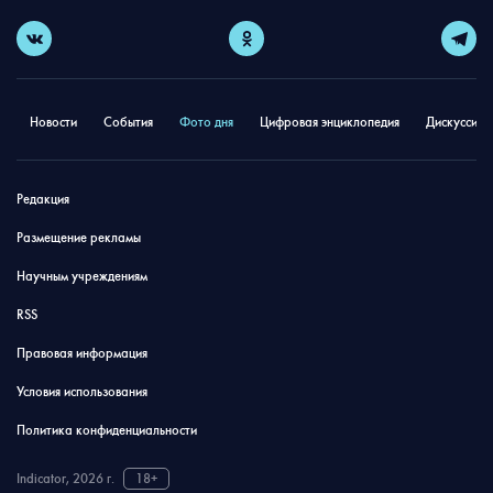
Новости
События
Фото дня
Цифровая энциклопедия
Дискуссион
Редакция
Размещение рекламы
Научным учреждениям
RSS
Правовая информация
Условия использования
Политика конфиденциальности
Indicator, 2026 г.
18+