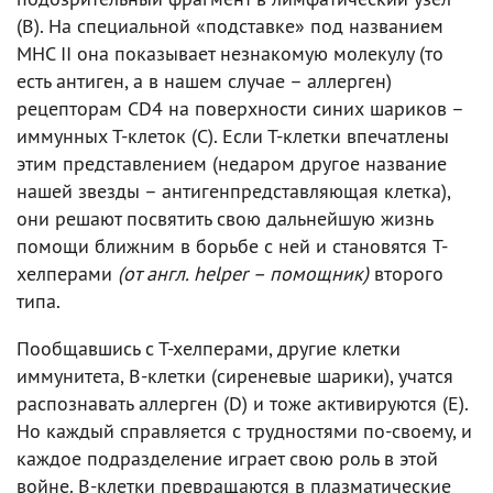
(B). На специальной «подставке» под названием
MHC II она показывает незнакомую молекулу (то
есть антиген, а в нашем случае – аллерген)
рецепторам CD4 на поверхности синих шариков –
иммунных Т-клеток (С). Если Т-клетки впечатлены
этим представлением (недаром другое название
нашей звезды – антигенпредставляющая клетка),
они решают посвятить свою дальнейшую жизнь
помощи ближним в борьбе с ней и становятся T-
хелперами
(от англ. helper – помощник)
второго
типа.
Пообщавшись с Т-хелперами, другие клетки
иммунитета, В-клетки (сиреневые шарики), учатся
распознавать аллерген (D) и тоже активируются (E).
Но каждый справляется с трудностями по-своему, и
каждое подразделение играет свою роль в этой
войне. B-клетки превращаются в плазматические