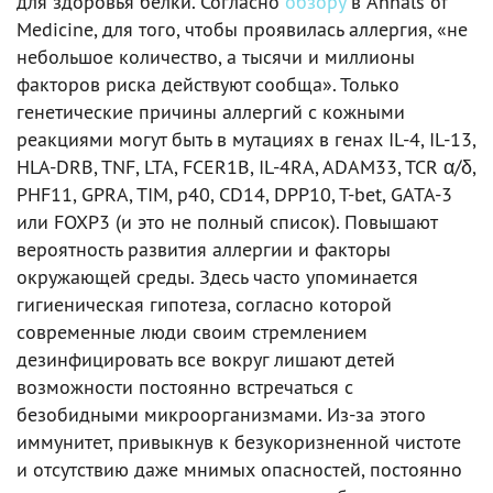
для здоровья белки. Согласно
обзору
в Annals of
Medicine, для того, чтобы проявилась аллергия, «не
небольшое количество, а тысячи и миллионы
факторов риска действуют сообща». Только
генетические причины аллергий с кожными
реакциями могут быть в мутациях в генах IL-4, IL-13,
HLA-DRB, TNF, LTA, FCER1B, IL-4RA, ADAM33, TCR α/δ,
PHF11, GPRA, TIM, p40, CD14, DPP10, T-bet, GATA-3
или FOXP3 (и это не полный список). Повышают
вероятность развития аллергии и факторы
окружающей среды. Здесь часто упоминается
гигиеническая гипотеза, согласно которой
современные люди своим стремлением
дезинфицировать все вокруг лишают детей
возможности постоянно встречаться с
безобидными микроорганизмами. Из-за этого
иммунитет, привыкнув к безукоризненной чистоте
и отсутствию даже мнимых опасностей, постоянно