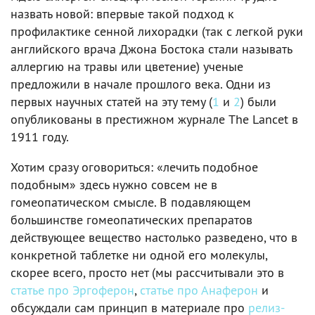
назвать новой: впервые такой подход к
профилактике сенной лихорадки (так с легкой руки
английского врача Джона Бостока стали называть
аллергию на травы или цветение) ученые
предложили в начале прошлого века. Одни из
первых научных статей на эту тему (
1
и
2
) были
опубликованы в престижном журнале The Lancet в
1911 году.
Хотим сразу оговориться: «лечить подобное
подобным» здесь нужно совсем не в
гомеопатическом смысле. В подавляющем
большинстве гомеопатических препаратов
действующее вещество настолько разведено, что в
конкретной таблетке ни одной его молекулы,
скорее всего, просто нет (мы рассчитывали это в
статье про Эргоферон
,
статье про Анаферон
и
обсуждали сам принцип в материале про
релиз-