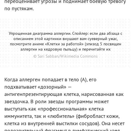
переоценивает угрозы и поднимает боевую тревогу
по пустякам.
Упрощенная диаграмма аллергии. Спойлер: если два абзаца с
описанием этой картинки внушают вам суеверный ужас,
посмотрите аниме «Клетки за работой» (эпизод 5 посвящен
аллергии на кедровую пыльцу) и перечитайте их
© Sari Sabban/Wikimedia Commons
Когда аллерген попадает в тело (А), его
подхватывает «дозорный» —
антигенпрезентирующая клетка, нарисованная как
звездочка. В роли звезды программы может
выступать как «профессиональная» клетка
иммунитета, так и «любитель» (фибробласт кожи,
клетка из внутренней выстилки сосудов). Она несет
подозрительный фрагмент в лимфатический узел