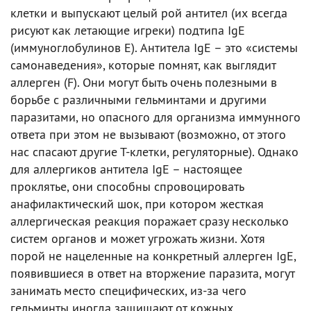
клетки и выпускают целый рой антител (их всегда
рисуют как летающие игреки) подтипа IgE
(иммуноглобулинов E). Антитела IgE – это «системы
самонаведения», которые помнят, как выглядит
аллерген (F). Они могут быть очень полезными в
борьбе с различными гельминтами и другими
паразитами, но опасного для организма иммунного
ответа при этом не вызывают (возможно, от этого
нас спасают другие Т-клетки, регуляторные). Однако
для аллергиков антитела IgE – настоящее
проклятье, они способны спровоцировать
анафилактический шок, при котором жесткая
аллергическая реакция поражает сразу несколько
систем органов и может угрожать жизни. Хотя
порой не нацеленные на конкретный аллерген IgE,
появившиеся в ответ на вторжение паразита, могут
занимать место специфических, из-за чего
гельминты иногда защищают от кожных