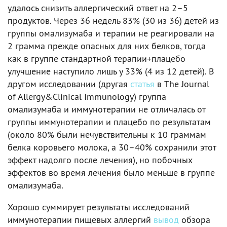
удалось снизить аллергический ответ на 2–5
продуктов. Через 36 недель 83% (30 из 36) детей из
группы омализумаба и терапии не реагировали на
2 грамма прежде опасных для них белков, тогда
как в группе стандартной терапии+плацебо
улучшение наступило лишь у 33% (4 из 12 детей). В
другом исследовании (другая
статья
в The Journal
of Allergy&Clinical Immunology) группа
омализумаба и иммунотерапии не отличалась от
группы иммунотерапии и плацебо по результатам
(около 80% были нечувствительны к 10 граммам
белка коровьего молока, а 30–40% сохранили этот
эффект надолго после лечения), но побочных
эффектов во время лечения было меньше в группе
омализумаба.
Хорошо суммирует результаты исследований
иммунотерапии пищевых аллергий
вывод
обзора