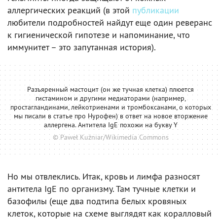
аллергических реакций (в этой
публикации
любители подробностей найдут еще один реверанс
к гигиенической гипотезе и напоминание, что
иммунитет – это запутанная история).
Разъяренный мастоцит (он же тучная клетка) плюется
гистамином и другими медиаторами (например,
простагландинами, лейкотриенами и тромбоксанами, о которых
мы писали в статье про Нурофен) в ответ на новое вторжение
аллергена. Антитела IgE похожи на букву Y
© Paweł Kuźniar/Wikimedia Commons
Но мы отвлеклись. Итак, кровь и лимфа разносят
антитела IgE по организму. Там тучные клетки и
базофилы (еще два подтипа белых кровяных
клеток, которые на схеме выглядят как коралловый