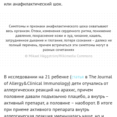
или анафилактический шок.
Симптомы и признаки анафилактического шока охватывают
весь организм. Отеки, изменения сердечного ритма, понижение
давления, покраснение кожи и зуд, чихание, кашель,
затрудненное дыхание и глотание, потеря сознания – далеко не
полный перечень, причем встречаться эти симптомы могут в
разных сочетаниях
© Mikael Häggström/Wikimedia Commons
В исследовании на 21 ребенке (
статья
в The Journal
of Allergy&Clinical Immunology) дети отучались от
аллергических реакций на арахис, причем
половине давали подъязычно плацебо, а внутрь –
активный препарат, а половине – наоборот. В итоге
при приеме активного препарата внутрь
аллергическая реакция уменьшалась чаще, но и