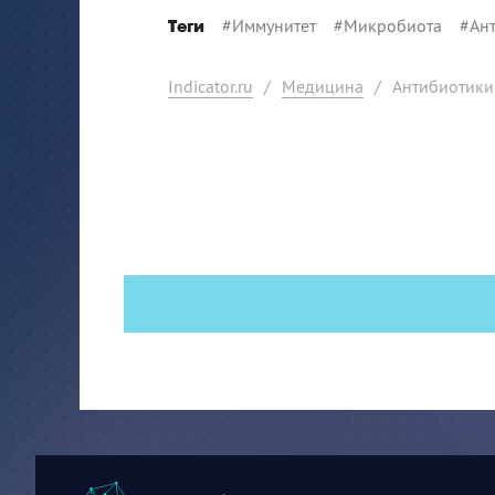
#
Иммунитет
#
Микробиота
#
Ан
Теги
Indicator.ru
/
Медицина
/
Антибиотики