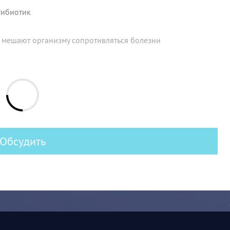
тибиотик
 мешают организму сопротивляться болезни
Обсудить