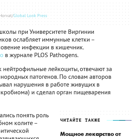
Horvat/
Global Look Press
школы при Университете Виргинии
иков ослабляет иммунные клетки –
новение инфекции в кишечник.
но
в журнале PLOS Pathogens.
к нейтрофильные лейкоциты, отвечают за
нородных патогенов. По словам авторов
ывал нарушения в работе живущих в
кробиома) и сделал орган пищеварения
ались понять роль
ЧИТАЙТЕ ТАКЖЕ
ном колите –
зитической
Мощное лекарство от
развивающихся