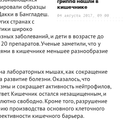
гриппа нашли в
изировали образцы
кишечнике
Дакки в Бангладеш.
04 августа 2017, 09:00
угих странах с
тики широко
ных заболеваний, и дети в возрасте до
20 препаратов. Ученые заметили, что у
иями в кишечнике меньшее разнообразие
на лабораторных мышах, как сокращение
 развитие болезни. Оказалось, что
змы и сокращает активность нейтрофилов,
твет. Кишечник остался незащищенным, и
олютно свободно. Кроме того, разрушение
ию производства основного клеточного
фективности кишечного барьера.