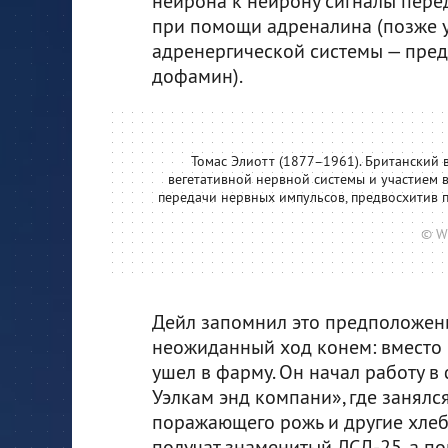
нейрона к нейрону сигналы пере
при помощи адреналина (позже у
адренергической системы — пре
дофамин).
Томас Элиотт (1877–1961). Британский 
вегетативной нервной системы и участием
передачи нервных импульсов, предвосхитив 
© W
Дейл запомнил это предположени
неожиданный ход конем: вместо
ушел в фарму. Он начал работу 
Уэлкам энд компани», где занялс
поражающего рожь и другие хлеб
получат знаменитый ЛСД-25, а п