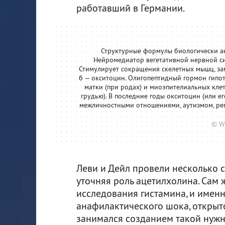
работавший в Германии.
Структурные формулы биологически ак
Нейромедиатор вегетативной нервной сис
Стимулирует сокращения скелетных мышц, за
б — окситоцин. Олигопептидный гормон гипо
матки (при родах) и миоэпителиальных кле
грудью). В последние годы окситоцин (или е
межличностными отношениями, аутизмом, ре
© W
Леви и Дейл провели несколько с
уточняя роль ацетилхолина. Сам
исследования гистамина, и именн
анафилактического шока, откры
занимался созданием такой нужн