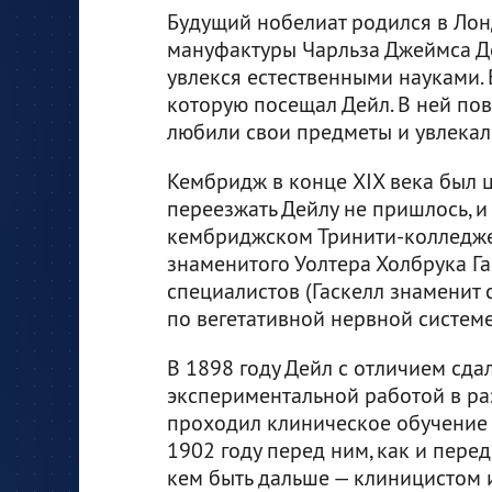
Будущий нобелиат родился в Лон
мануфактуры Чарльза Джеймса Де
увлекся естественными науками.
которую посещал Дейл. В ней по
любили свои предметы и увлекал
Кембридж в конце XIX века был 
переезжать Дейлу не пришлось, и
кембриджском Тринити-колледже
знаменитого Уолтера Холбрука Г
специалистов (Гаскелл знаменит
по вегетативной нервной системе
В 1898 году Дейл с отличием сда
экспериментальной работой в р
проходил клиническое обучение в
1902 году перед ним, как и пере
кем быть дальше — клиницистом 