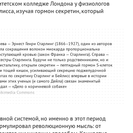
ситетском колледже Лондона у физиологов
лисса, изучая гормон секретин, который
ева — Эрнест Генри Старлинг (1866–1927), один из авторов
сила сокращения волокон миокарда пропорциональна
ступающей кровью (закон Франка — Старлинга). Справа —
естры Старлинга. Будучи не только родственниками, но и
истальтику, открыли секретин — пептидный гормон S-клеток
 и тощей кишок, усиливающий секрецию поджелудочной
тах по секретину Старлинг и Бейлисс впервые в истории
ами этих ученых (и самого Дейла) связан знаменитый
дал — «Дело о коричневой собаке»
ikimedia Commons
вной системой, но именно в этот период
формулировал революционную мысль: от