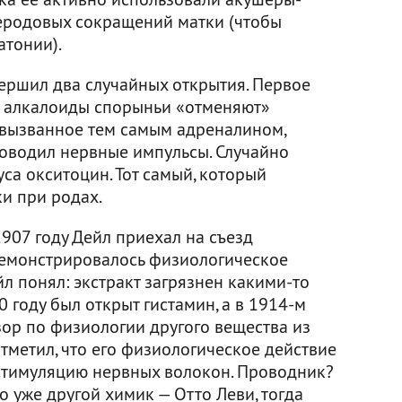
еродовых сокращений матки (чтобы
атонии).
вершил два случайных открытия. Первое
то алкалоиды спорыньи «отменяют»
 вызванное тем самым адреналином,
роводил нервные импульсы. Случайно
са окситоцин. Тот самый, который
и при родах.
1907 году Дейл приехал на съезд
 демонстрировалось физиологическое
йл понял: экстракт загрязнен какими-то
 году был открыт гистамин, а в 1914-м
ор по физиологии другого вещества из
тметил, что его физиологическое действие
стимуляцию нервных волокон. Проводник?
о уже другой химик — Отто Леви, тогда