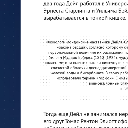
два года Дейл работал в Универ
Эрнеста Старлинга и Уильяма Бей
вырабатывается в тонкой кишке.
Физиологи, лондонские наставники Дейла. Сл
«закона сердца», согласно которому 
первоначальной величине их растяжения по
Уильям Мэддок Бейлисс (1860–1924), муж с
коллегами, они вместе описали кишечную пер
слизистой оболочки двенадцатиперстной
железой воды и бикарбоната. В своих рабо
использовали термин «гормон». С имен
вивисекционный скан
© W
Тогда еще Дейл не занимался нер
его друг Томас Рентон Элиотт с