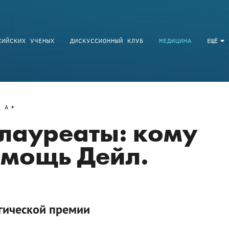
СИЙСКИХ УЧЕНЫХ
ДИСКУССИОННЫЙ КЛУБ
МЕДИЦИНА
ЕЩЁ
a
A
лауреаты: кому
омощь Дейл.
гической премии