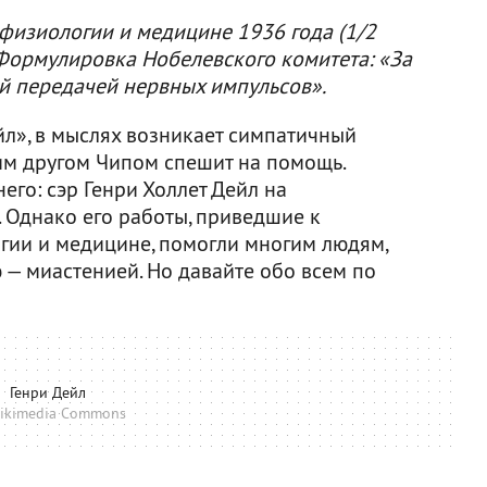
физиологии и медицине 1936 года (1/2
 Формулировка Нобелевского комитета: «За
ой передачей нервных импульсов».
йл», в мыслях возникает симпатичный
оим другом Чипом спешит на помощь.
го: сэр Генри Холлет Дейл на
 Однако его работы, приведшие к
гии и медицине, помогли многим людям,
— миастенией. Но давайте обо всем по
Генри Дейл
ikimedia Commons