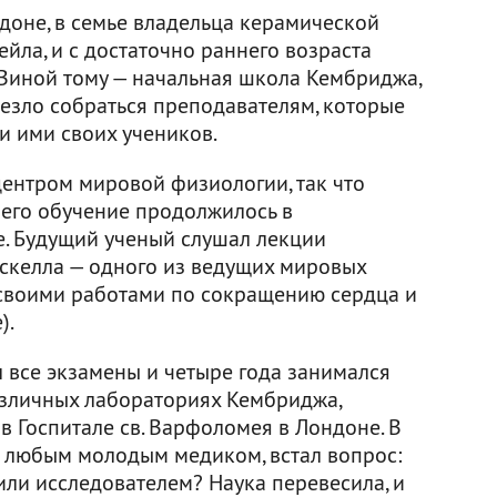
доне, в семье владельца керамической
йла, и с достаточно раннего возраста
 Виной тому — начальная школа Кембриджа,
везло собраться преподавателям, которые
и ими своих учеников.
центром мировой физиологии, так что
 его обучение продолжилось в
. Будущий ученый слушал лекции
аскелла — одного из ведущих мировых
 своими работами по сокращению сердца и
).
л все экзамены и четыре года занимался
азличных лабораториях Кембриджа,
 Госпитале св. Варфоломея в Лондоне. В
д любым молодым медиком, встал вопрос:
или исследователем? Наука перевесила, и