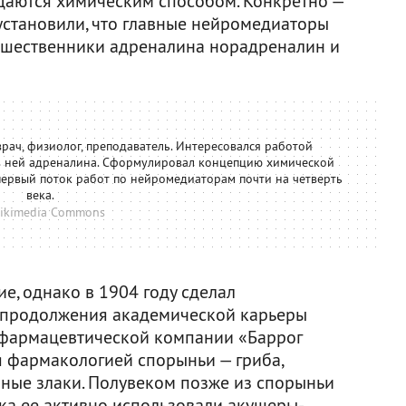
даются химическим способом. Конкретно —
становили, что главные нейромедиаторы
дшественники адреналина норадреналин и
врач, физиолог, преподаватель. Интересовался работой
 в ней адреналина. Сформулировал концепцию химической
первый поток работ по нейромедиаторам почти на четверть
века.
ikimedia Commons
е, однако в 1904 году сделал
 продолжения академической карьеры
в фармацевтической компании «Баррог
я фармакологией спорыньи — гриба,
ные злаки. Полувеком позже из спорыньи
ока ее активно использовали акушеры-