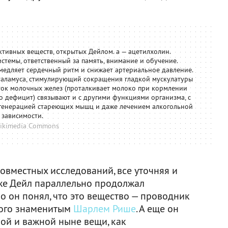
тивных веществ, открытых Дейлом. а — ацетилхолин.
темы, ответственный за память, внимание и обучение.
медляет сердечный ритм и снижает артериальное давление.
таламуса, стимулирующий сокращения гладкой мускулатуры
ток молочных желез (проталкивает молоко при кормлении
го дефицит) связывают и с другими функциями организма, с
генерацией стареющих мышц и даже лечением алкогольной
зависимости.
ikimedia Commons
овместных исследований, все уточняя и
 же Дейл параллельно продолжал
о он понял, что это вещество — проводник
того знаменитым
Шарлем Рише
. А еще он
ой и важной ныне вещи, как