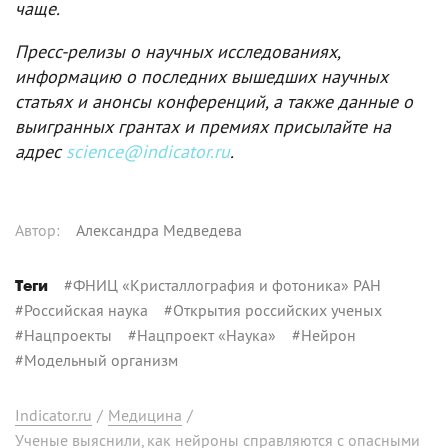
чаще.
Пресс-релизы о научных исследованиях,
информацию о последних вышедших научных
статьях и анонсы конференций, а также данные о
выигранных грантах и премиях присылайте на
адрес
science@indicator.ru
.
Автор
:
Александра Медведева
#
ФНИЦ «Кристаллография и фотоника» РАН
Теги
#
Российская наука
#
Открытия российских ученых
#
Нацпроекты
#
Нацпроект «Наука»
#
Нейрон
#
Модельный организм
Indicator.ru
/
Медицина
/
Ученые выяснили, как нейроны справляются с опасными