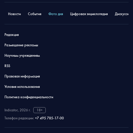
Новости
События
Фото дня
Цифровая энциклопедия
Дискуссион
Редакция
Размещение рекламы
Научным учреждениям
RSS
Правовая информация
Условия использования
Политика конфиденциальности
Indicator, 2026 г.
18+
Телефон редакции:
+7 495 785-17-00