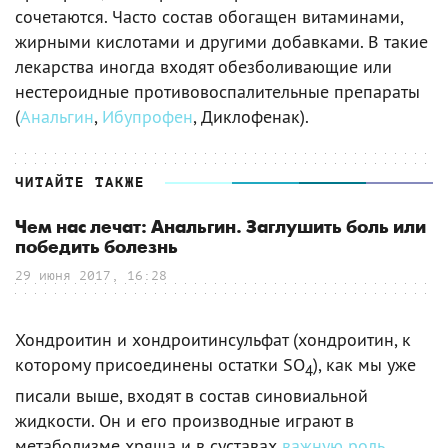
сочетаются. Часто состав обогащен витаминами,
жирными кислотами и другими добавками. В такие
лекарства иногда входят обезболивающие или
нестероидные противовоспалительные препараты
(
Анальгин
,
Ибупрофен
, Диклофенак).
ЧИТАЙТЕ ТАКЖЕ
Чем нас лечат: Анальгин. Заглушить боль или
победить болезнь
29 июня 2017, 16:28
Хондроитин и хондроитинсульфат (хондроитин, к
которому присоединены остатки SO
), как мы уже
4
писали выше, входят в состав синовиальной
жидкости. Он и его производные играют в
метаболизме хряща и в суставах
важную роль
.