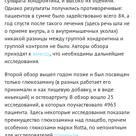
сульфата хондроитина, и высоко их оценили.
Однако результаты получились противоречивые:
пациентов в сумме было задействовано всего 84, а
год спустя после такого лечения (здесь речь шла не
о приеме внутрь, а о внутримышечных уколах)
никакой разницы между группой хондроитина и
группой контроля не было. Авторы обзора
приходят к
выводу
, что необходимы дальнейшие
исследования.
Второй обзор вышел годом позже и был посвящен
только глюкозамину (в разных работает его
принимали и как пищевую добавку, и в виде
инъекций) и остеоартриту. В обзор вошло 25
исследований, в которых поучаствовало 4963
пациента. Здесь некоторые исследования показали
преимущество глюкозамина над плацебо, причем
особенно глюкозами марки Rotta, по непонятным
для исследователей
причинам
.