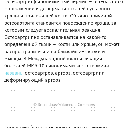
Остеоартрит (синонимичный термин – остеоартроз)
– поражение и деформация тканей суставного
хряща и прилежащей кости. Обычно причиной
остеоартрита становится повреждение хряща, за
которым следует воспалительная реакция.
Остеоартрит не останавливается на какой-то
определенной ткани – кости или хряще, он может
распространиться и на ближайшие связки и
мышцы. В Международной классификации
болезней МКБ-10 синонимами этого термина
названы
остеоартроз, артроз, остеоартрит и
деформирующий артроз.
© BruceBlaus/Wikimedia Commons
Спондилез (название происходит от греческого