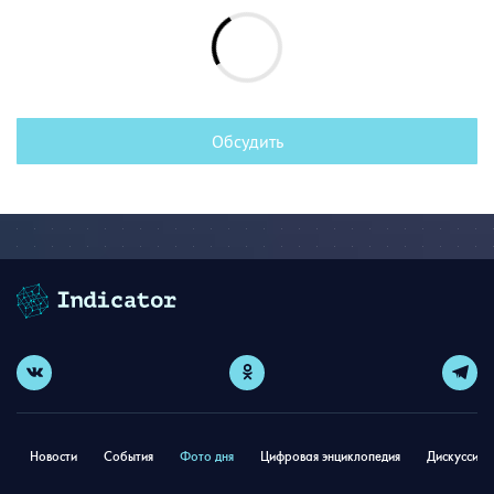
Обсудить
Новости
События
Фото дня
Цифровая энциклопедия
Дискуссион