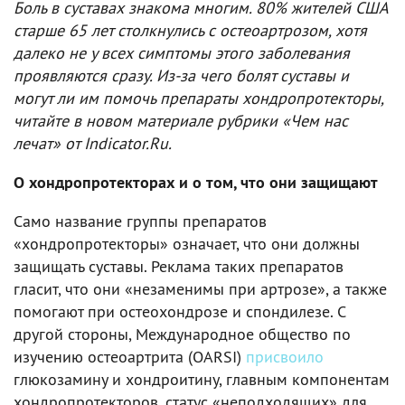
Боль в суставах знакома многим. 80% жителей США
старше 65 лет столкнулись с остеоартрозом, хотя
далеко не у всех симптомы этого заболевания
проявляются сразу. Из-за чего болят суставы и
могут ли им помочь препараты хондропротекторы,
читайте в новом материале рубрики «Чем нас
лечат» от Indicator.Ru.
О хондропротекторах и о том, что они защищают
Само название группы препаратов
«хондропротекторы» означает, что они должны
защищать суставы. Реклама таких препаратов
гласит, что они «незаменимы при артрозе», а также
помогают при остеохондрозе и спондилезе. С
другой стороны, Международное общество по
изучению остеоартрита (OARSI)
присвоило
глюкозамину и хондроитину, главным компонентам
хондропротекторов, статус «неподходящих» для