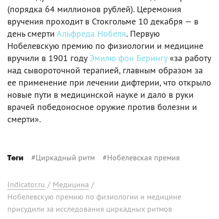
(порядка 64 миллионов рублей). Церемония
вручения проходит в Стокгольме 10 декабря — в
день смерти
Альфреда Нобеля
. Первую
Нобелевскую премию по физиологии и медицине
вручили в 1901 году
Эмилю фон Берингу
«за работу
над сывороточной терапией, главным образом за
ее применение при лечении дифтерии, что открыло
новые пути в медицинской науке и дало в руки
врачей победоносное оружие против болезни и
смерти».
#
Циркадный ритм
#
Нобелевская премия
Теги
Indicator.ru
/
Медицина
/
Нобелевскую премию по физиологии и медицине
присудили за исследования циркадных ритмов