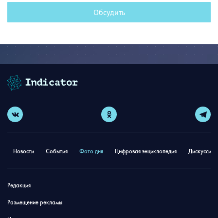
Обсудить
Новости
События
Фото дня
Цифровая энциклопедия
Дискуссион
Редакция
Размещение рекламы