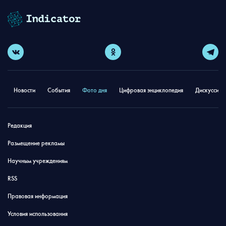
Новости
События
Фото дня
Цифровая энциклопедия
Дискуссион
Редакция
Размещение рекламы
Научным учреждениям
RSS
Правовая информация
Условия использования