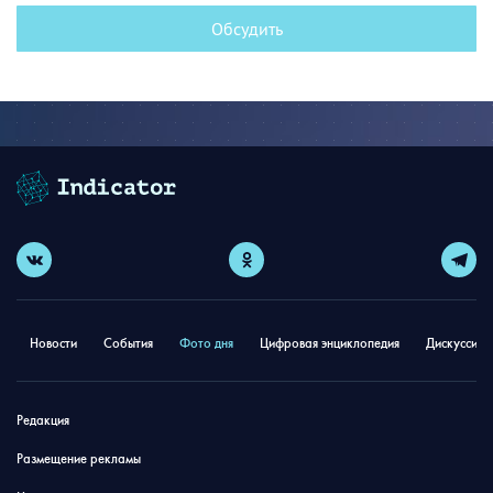
Обсудить
Новости
События
Фото дня
Цифровая энциклопедия
Дискуссион
Редакция
Размещение рекламы