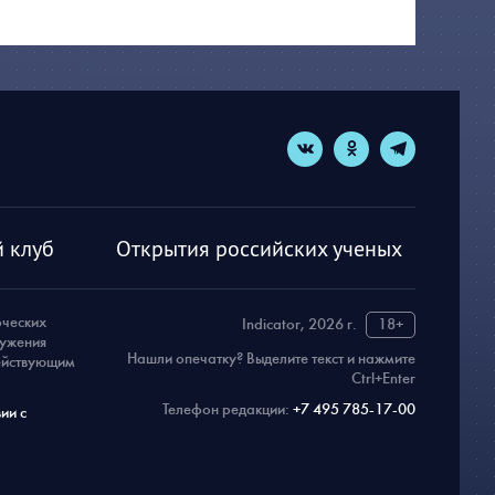
 клуб
Открытия российских ученых
рческих
Indicator, 2026 г.
18+
ружения
Нашли опечатку? Выделите текст и нажмите
действующим
Ctrl+Enter
Телефон редакции:
+7 495 785-17-00
ии с