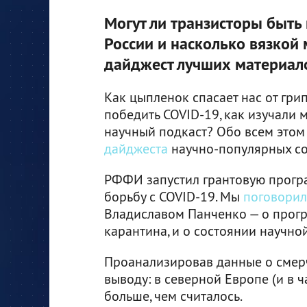
Могут ли транзисторы быть 
России и насколько вязкой 
дайджест лучших материалов
Как цыпленок спасает нас от гри
победить COVID-19, как изучали м
научный подкаст? Обо всем этом 
дайджеста
научно-популярных соб
РФФИ запустил грантовую програ
борьбу с COVID-19. Мы
поговори
Владиславом Панченко — о програ
карантина, и о состоянии научно
Проанализировав данные о смерч
выводу: в северной Европе (и в ч
больше, чем считалось.