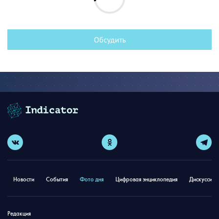
Обсудить
Новости
События
Фото дня
Цифровая энциклопедия
Дискуссион
Редакция