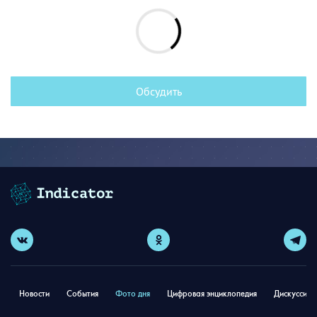
Обсудить
Новости
События
Фото дня
Цифровая энциклопедия
Дискуссион