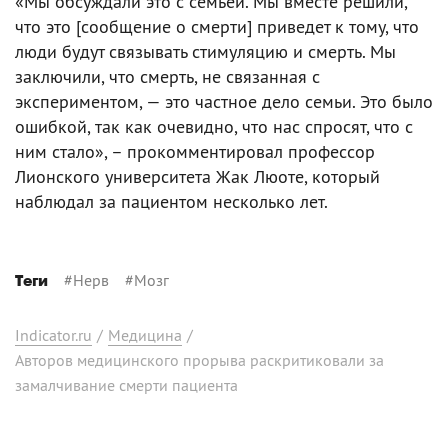
«Мы обсуждали это с семьей. Мы вместе решили,
что это [сообщение о смерти] приведет к тому, что
люди будут связывать стимуляцию и смерть. Мы
заключили, что смерть, не связанная с
экспериментом, — это частное дело семьи. Это было
ошибкой, так как очевидно, что нас спросят, что с
ним стало», – прокомментировал профессор
Лионского университета Жак Люоте, который
наблюдал за пациентом несколько лет.
#
Нерв
#
Мозг
Теги
Indicator.ru
/
Медицина
/
Авторов медицинского прорыва раскритиковали за
замалчивание смерти пациента