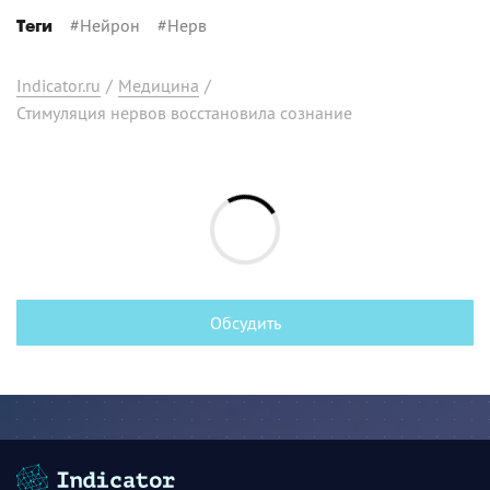
#
Нейрон
#
Нерв
Теги
Indicator.ru
/
Медицина
/
Стимуляция нервов восстановила сознание
Обсудить