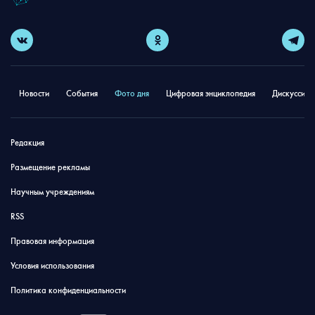
Новости
События
Фото дня
Цифровая энциклопедия
Дискуссион
Редакция
Размещение рекламы
Научным учреждениям
RSS
Правовая информация
Условия использования
Политика конфиденциальности