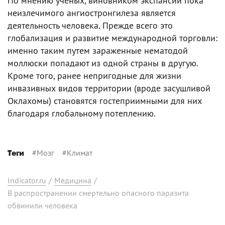
По мнению ученых, виновником экспансии пока
неизлечимого ангиостронгилеза является
деятельность человека. Прежде всего это
глобализация и развитие международной торговли:
именно таким путем зараженные нематодой
моллюски попадают из одной страны в другую.
Кроме того, ранее непригодные для жизни
инвазивных видов территории (вроде засушливой
Оклахомы) становятся гостеприимными для них
благодаря глобальному потеплению.
#
Мозг
#
Климат
Теги
Indicator.ru
/
Медицина
/
В распространении смертельно опасного паразита
обвинили человека