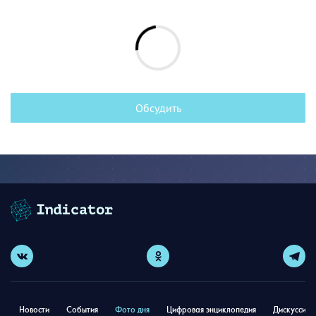
Обсудить
Новости
События
Фото дня
Цифровая энциклопедия
Дискуссион