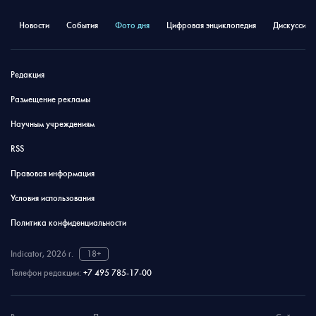
Новости
События
Фото дня
Цифровая энциклопедия
Дискуссион
Редакция
Размещение рекламы
Научным учреждениям
RSS
Правовая информация
Условия использования
Политика конфиденциальности
Indicator, 2026 г.
18+
Телефон редакции:
+7 495 785-17-00