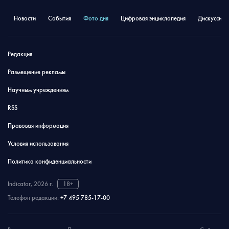
Новости
События
Фото дня
Цифровая энциклопедия
Дискуссион
Редакция
Размещение рекламы
Научным учреждениям
RSS
Правовая информация
Условия использования
Политика конфиденциальности
Indicator, 2026 г.
18+
Телефон редакции:
+7 495 785-17-00