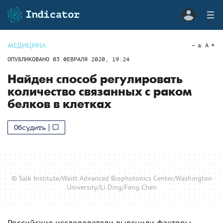
МЕДИЦИНА
a
A
ОПУБЛИКОВАНО
03 ФЕВРАЛЯ 2020, 19:24
Найден способ регулировать
количество связанных с раком
белков в клетках
Обсудить
© Salk Institute/Waitt Advanced Biophotonics Center/Washington
University/Li Ding/Feng Chen
Российские исследователи выяснили факторы,