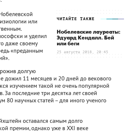
 Нобелевской
ЧИТАЙТЕ ТАКЖЕ
физиологии или
твенным.
Нобелевские лауреаты:
лософски и уделил
Эдуард Кендалл. Бей
то даже своему
или беги
ередь «преданным
25 августа 2018, 20:45
ий».
 Прожив долгую
е дожил 11 месяцев и 20 дней до векового
екся изучением такой не очень популярной
. За последние три десятка лет своей
м 80 научных статей – для иного ученого
ейхштейн оставался самым долго
й премии, однако уже в XXI веке