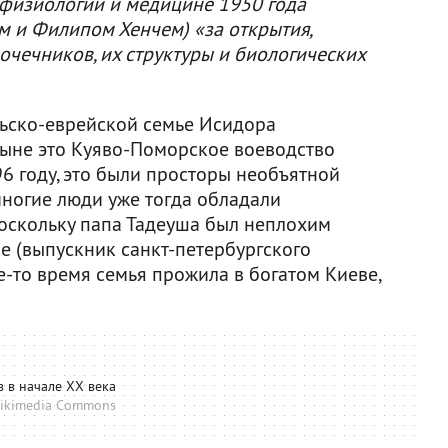
 физиологии и медицине 1950 года
м и Филипом Хенчем) «за открытия,
чечников, их структуры и биологических
ьско-еврейской семье Исидора
Ныне это Куяво-Поморское воеводство
96 году, это были просторы необъятной
многие люди уже тогда обладали
оскольку папа Тадеуша был неплохим
 (выпускник санкт-петербургского
ое-то время семья прожила в богатом Киеве,
 в начале XX века
ikimedia Commons