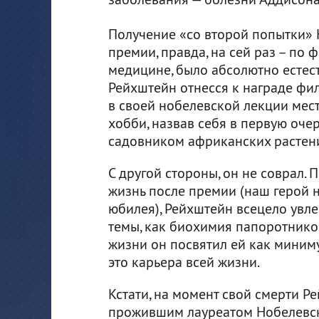
Получение «со второй попытки»
премии, правда, на сей раз – по 
медицине, было абсолютно естес
Рейхштейн отнесся к награде фи
в своей нобелевской лекции мес
хобби, назвав себя в первую оч
садовником африканских растен
С другой стороны, он не соврал.
жизнь после премии (наш герой н
юбилея), Рейхштейн всецело увл
темы, как биохимия папоротников
жизни он посвятил ей как миниму
это карьера всей жизни.
Кстати, на момент свой смерти Р
прожившим лауреатом Нобелевско