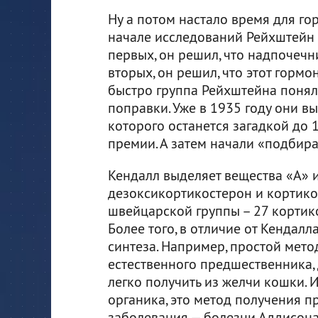
Ну а потом настало время для го
начале исследований Рейхштейн с
первых, он решил, что надпочечн
вторых, он решил, что этот гормо
быстро группа Рейхштейна понял
поправки. Уже в 1935 году они 
которого останется загадкой до 
премии. А затем начали «подбир
Кендалл выделяет вещества «А» и
дезоксикортикостерон и кортикос
швейцарской группы – 27 кортик
Более того, в отличие от Кендалл
синтеза. Например, простой мето
естественного предшественника,
легко получить из желчи кошки. И
органика, это метод получения п
заболевания — болезни Аддисона