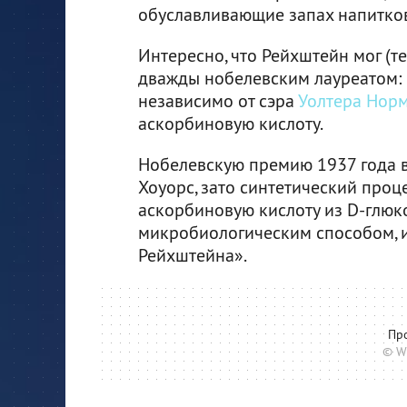
обуславливающие запах напитко
Интересно, что Рейхштейн мог (т
дважды нобелевским лауреатом: в
независимо от сэра
Уолтера Норм
аскорбиновую кислоту.
Нобелевскую премию 1937 года в 
Хоуорс, зато синтетический проц
аскорбиновую кислоту из D-глю
микробиологическим способом, 
Рейхштейна».
Пр
© W