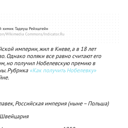
 химик Тадеуш Рейхштейн
on/WIkimedia Commons/Indicator.Ru
ской империи, жил в Киеве, а в 18 лет
о. Однако поляки все равно считают его
м, но получил Нобелевскую премию в
ны. Рубрика
«Как получить Нобелевку»
йне.
лавек, Российская империя (ныне – Польша)
, Швейцария