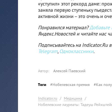
«уступил» этот рекорд даме: пр
заняла первую ступеньку пьедест
активной жизни – это очень и оч
Понравился материал?
Добавьте I
Яндекс.Новостей и читайте нас ч
Подписывайтесь на Indicator.Ru в
Telegram
,
Одноклассники
.
Автор
:
Алексей Паевский
#
Нобелевская премия
#
Как полу
Теги
Indicator.ru
/
Медицина
/
Нобелевские лауреаты: Тадеуш Рейхштей