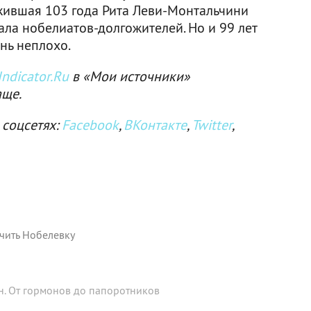
ожившая 103 года Рита Леви-Монтальчини
ала нобелиатов-долгожителей. Но и 99 лет
ень неплохо.
ndicator.Ru
в «Мои источники»
аще.
 соцсетях:
Facebook
,
ВКонтакте
,
Twitter
,
чить Нобелевку
н. От гормонов до папоротников