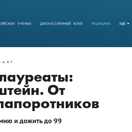
СИЙСКИХ УЧЕНЫХ
ДИСКУССИОННЫЙ КЛУБ
МЕДИЦИНА
ЕЩЁ
a
A
лауреаты:
тейн. От
 папоротников
мию и дожить до 99