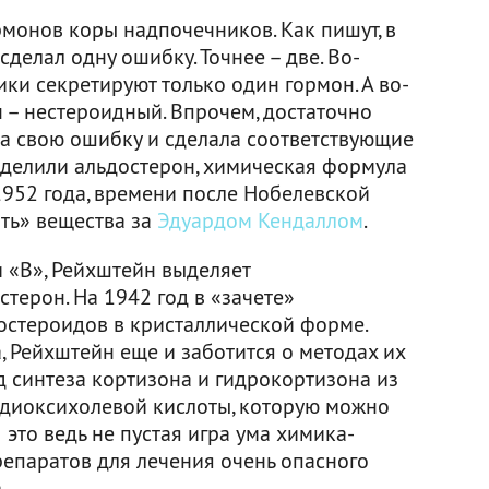
рмонов коры надпочечников. Как пишут, в
делал одну ошибку. Точнее – две. Во-
ики секретируют только один гормон. А во-
н – нестероидный. Впрочем, достаточно
а свою ошибку и сделала соответствующие
выделили альдостерон, химическая формула
1952 года, времени после Нобелевской
ать» вещества за
Эдуардом Кендаллом
.
 «B», Рейхштейн выделяет
терон. На 1942 год в «зачете»
остероидов в кристаллической форме.
а, Рейхштейн еще и заботится о методах их
д синтеза кортизона и гидрокортизона из
 диоксихолевой кислоты, которую можно
 это ведь не пустая игра ума химика-
репаратов для лечения очень опасного
.