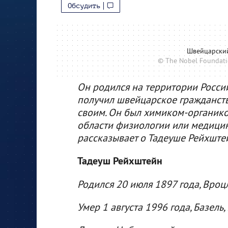
Обсудить
Швейцарский
© The Nobel Foundati
Он родился на территории Россий
получил швейцарское гражданств
своим. Он был химиком-органико
области физиологии или медици
рассказывает о Тадеуше Рейхште
Тадеуш Рейхштейн
Родился 20 июля 1897 года, Вроц
Умер 1 августа 1996 года, Базель