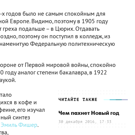
-х годов было не самым спокойным для
ной Европе. Видимо, поэтому в 1905 году
от греха подальше – в Цюрих. Отдавать
оздно, поэтому он поступил в колледж, из
 знаменитую Федеральную политехническую
тороне от Первой мировой войны, спокойно
20 году аналог степени бакалавра, в 1922
аукой.
тало
ЧИТАЙТЕ ТАКЖЕ
ихся в кофе и
феине, его изучал
Чем пахнет Новый год
нный синтез
30 декабря 2016, 17:33
т
Эмиль Фишер
.
ва,