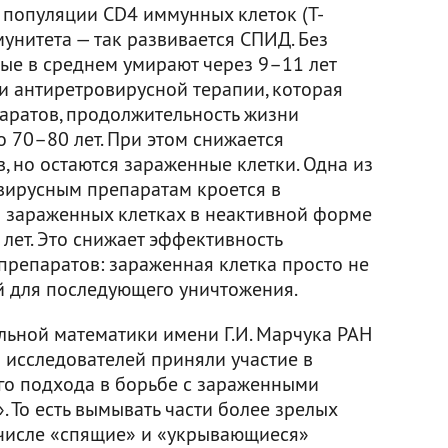
популяции CD4 иммунных клеток (Т-
мунитета — так развивается СПИД. Без
ые в среднем умирают через 9–11 лет
и антиретровирусной терапии, которая
аратов, продолжительность жизни
 70–80 лет. При этом снижается
, но остаются зараженные клетки. Одна из
вирусным препаратам кроется в
в зараженных клетках в неактивной форме
 лет. Это снижает эффективность
репаратов: зараженная клетка просто не
й для последующего уничтожения.
льной математики имени Г.И. Марчука РАН
 исследователей приняли участие в
го подхода в борьбе с зараженными
. То есть вымывать части более зрелых
 числе «спящие» и «укрывающиеся»