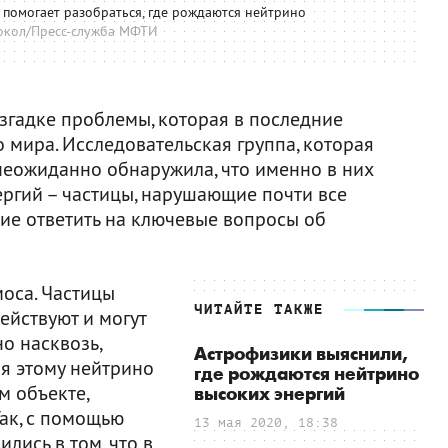
 помогает разобраться, где рождаются нейтрино
окол/Пресс-служба МФТИ
згадке проблемы, которая в последние
 мира. Исследовательская группа, которая
 неожиданно обнаружила, что именно в них
ргий – частицы, нарушающие почти все
ие ответить на ключевые вопросы об
моса. Частицы
ЧИТАЙТЕ ТАКЖЕ
ействуют и могут
но насквозь,
Астрофизики выяснили,
ря этому нейтрино
где рождаются нейтрино
м объекте,
высоких энергий
Так, с помощью
13 мая 2020, 18:38
лись в том, что в