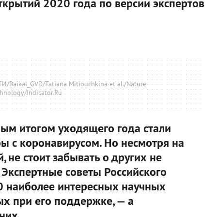
ткрытий 2020 года по версии экспертов
/Baikal_GVD/Tatiana Mitiouchkina et al./Nature
hnology/Indicator.Ru
ым итогом уходящего года стали
бы с коронавирусом. Но несмотря на
, не стоит забывать о других не
 Экспертные советы Российского
0 наиболее интересных научных
ых при его поддержке, — а
 них.