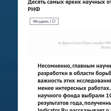
Десять самых ярких научных о
РНФ
Обсудить
© Дарья Сокол/Пресс-служба МФТИ
Biotec
Несомненно, главным научн
разработки в области борь
важность этих исследований
менее интересных работах.
научного фонда выбрали 1
результатов года, полученн
Indicator.Ru рассказывает о