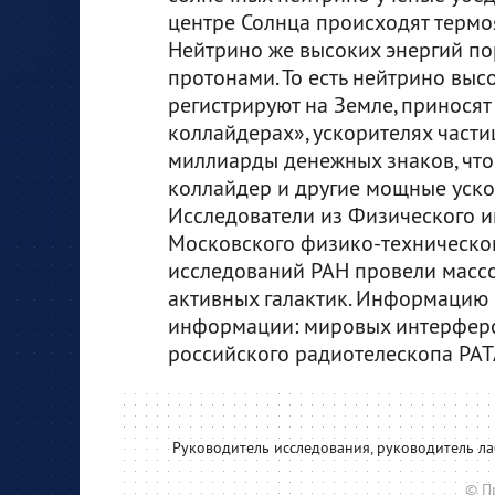
центре Солнца происходят термо
Нейтрино же высоких энергий п
протонами. То есть нейтрино выс
регистрируют на Земле, принося
коллайдерах», ускорителях частиц
миллиарды денежных знаков, чт
коллайдер и другие мощные уско
Исследователи из Физического ин
Московского физико-техническог
исследований РАН провели массо
активных галактик. Информацию 
информации: мировых интерферо
российского радиотелескопа РАТ
Руководитель исследования, руководитель 
© П