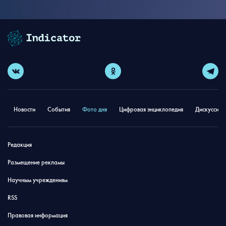
Новости
События
Фото дня
Цифровая энциклопедия
Дискуссион
Редакция
Размещение рекламы
Научным учреждениям
RSS
Правовая информация