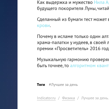
Как выдержка и мужество
Нила А
будущего покорителя Луны, читай
Сделанный из бумаги тест может
крови
.
Почему в исламе только один алт
храма-палатки у иудеев, в своей 
премии «Просветитель» 2016 го
Музыкальную гармонию проверяют
быть точнее, то
алгоритмом кван
#
Лучшее за день
Теги
Indicator.ru
/
Физика
/
Лучшее за день.