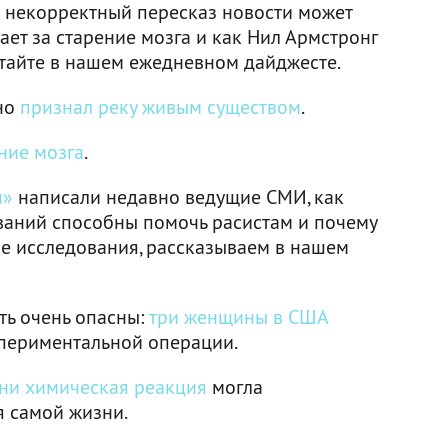
к некорректный пересказ новости может
ает за старение мозга и как Нил Армстронг
читайте в нашем ежедневном дайджесте.
но
признал реку живым существом
.
ние мозга
.
н»
написали недавно ведущие СМИ, как
ваний способны помочь расистам и почему
ые исследования, рассказываем в нашем
ть очень опасны:
три женщины в США
периментальной операции.
ни химическая реакция
могла
я самой жизни.