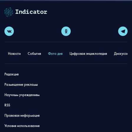
Новости
События
Фото дня
Цифровая энциклопедия
Дискуссион
Редакция
Размещение рекламы
Научным учреждениям
RSS
Правовая информация
Условия использования