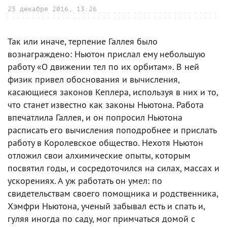
25 декабря 2016, 13:26
Так или иначе, терпение Галлея было
вознаграждено: Ньютон прислал ему небольшую
работу «О движении тел по их орбитам». В ней
физик привел обоснования и вычисления,
касающиеся законов Кеплера, используя в них и то,
что станет известно как законы Ньютона. Работа
впечатлила Галлея, и он попросил Ньютона
расписать его вычисления поподробнее и прислать
работу в Королевское общество. Нехотя Ньютон
отложил свои алхимические опыты, которым
посвятил годы, и сосредоточился на силах, массах и
ускорениях. А уж работать он умел: по
свидетельствам своего помощника и родственника,
Хэмфри Ньютона, ученый забывал есть и спать и,
гуляя иногда по саду, мог примчаться домой с