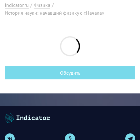
Indicator.ru
/
Физика
/
История науки: начавший физику с «Начала»
Обсудить