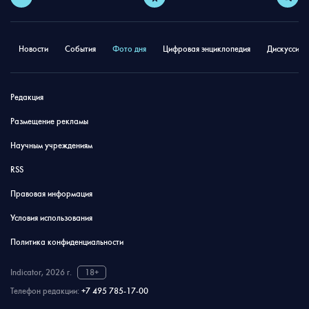
Новости
События
Фото дня
Цифровая энциклопедия
Дискуссион
Редакция
Размещение рекламы
Научным учреждениям
RSS
Правовая информация
Условия использования
Политика конфиденциальности
Indicator, 2026 г.
18+
Телефон редакции:
+7 495 785-17-00