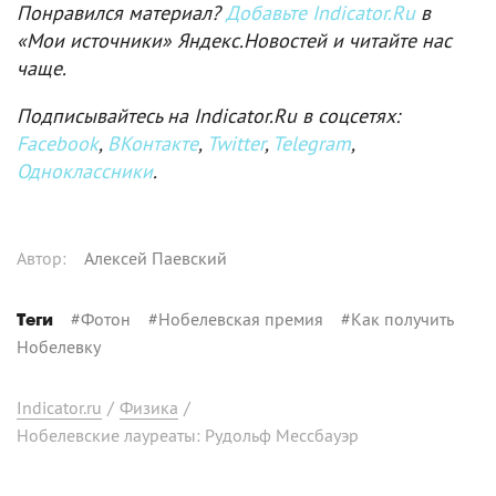
Понравился материал?
Добавьте Indicator.Ru
в
«Мои источники» Яндекс.Новостей и читайте нас
чаще.
Подписывайтесь на Indicator.Ru в соцсетях:
Facebook
,
ВКонтакте
,
Twitter
,
Telegram
,
Одноклассники
.
Автор
:
Алексей Паевский
#
Фотон
#
Нобелевская премия
#
Как получить
Теги
Нобелевку
Indicator.ru
/
Физика
/
Нобелевские лауреаты: Рудольф Мессбауэр