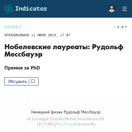
ФИЗИКА
a
A
ОПУБЛИКОВАНО
11 ИЮЛЯ 2019, 17:07
Нобелевские лауреаты: Рудольф
Мессбауэр
Премия за PhD
Обсудить
Немецкий физик Рудольф Мессбауэр
© Giuseppe Giuliani/Nobel Foundation/AK
LECTURES/
YouTube
/Indicator.Ru