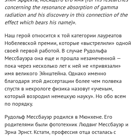
concerning the resonance absorption of gamma
radiation and his discovery in this connection of the
effect which bears his name)».
Наш герой относится к той категории лауреатов
Нобелевской премии, которые «выстрелили» одной
своей первой работой. В случае Рудольфа
Мессбауэра она еще и прошла незамеченной —
пока через несколько лет к ней не «привязали»
имя великого Эйнштейна. Однако именно
благодаря этой диссертации более чем полвека
спустя в некрологе физика назовут «ученым,
который возродил немецкую науку». Но обо всем
по порядку.
Рудольф Мессбауэр родился в Мюнхене. Его
родителями были фототехник Людвиг Мессбауэр и
Эрна Эрнст. Кстати, профессия отца осталась с