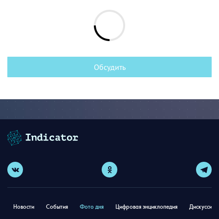
Обсудить
Новости
События
Фото дня
Цифровая энциклопедия
Дискуссион