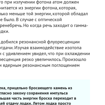
 что при излучении фотона атом должен
читается из энергии фотона, которая,
лько меньше той энергии, которой обладал
е было. В случае с оптической
енебречь. Но когда речь заходит о гамма-
ядки.
н добился резонансной флуоресценции
отдачи. Изучая взаимодействие изотопа
н с удивлением увидел, что при охлаждении
ресценция резко увеличилось. Произошло
гим ядерным резонансным поглощением
ека, прицельно бросающего камень из
огласно закону сохранения импульса
льшая часть энергии броска переходит в
й отдачу лодки. Летом лодка просто