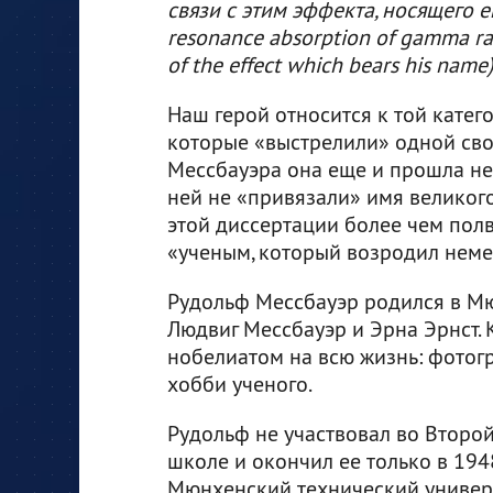
связи с этим эффекта, носящего ег
resonance absorption of gamma rad
of the effect which bears his name)
Наш герой относится к той катег
которые «выстрелили» одной сво
Мессбауэра она еще и прошла не
ней не «привязали» имя великог
этой диссертации более чем полв
«ученым, который возродил немец
Рудольф Мессбауэр родился в Мю
Людвиг Мессбауэр и Эрна Эрнст. 
нобелиатом на всю жизнь: фотог
хобби ученого.
Рудольф не участвовал во Второй
школе и окончил ее только в 194
Мюнхенский технический универси