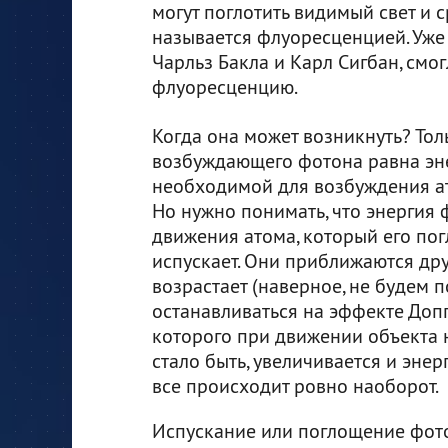
могут поглотить видимый свет и с
называется флуоресценцией. Уже 
Чарльз Бакла и Карл Сигбан, смо
флуоресценцию.
Когда она может возникнуть? Тол
возбуждающего фотона равна эне
необходимой для возбуждения ат
Но нужно понимать, что энергия 
движения атома, который его по
испускает. Они приближаются друг
возрастает (наверное, не будем 
останавливаться на эффекте Допп
которого при движении объекта н
стало быть, увеличивается и энерг
все происходит ровно наоборот.
Испускание или поглощение фото