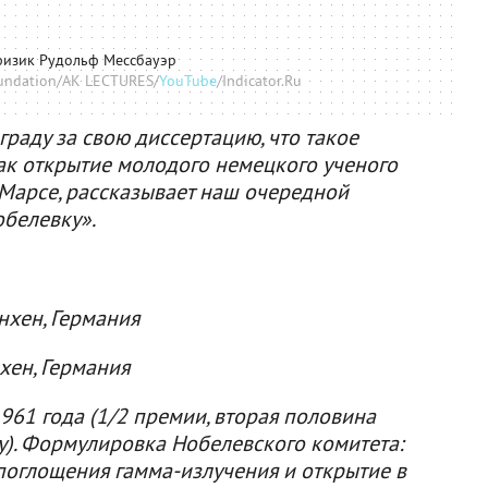
изик Рудольф Мессбауэр
oundation/AK LECTURES/
YouTube
/Indicator.Ru
раду за свою диссертацию, что такое
ак открытие молодого немецкого ученого
 Марсе, рассказывает наш очередной
обелевку».
нхен, Германия
хен, Германия
961 года (1/2 премии, вторая половина
). Формулировка Нобелевского комитета:
поглощения гамма-излучения и открытие в