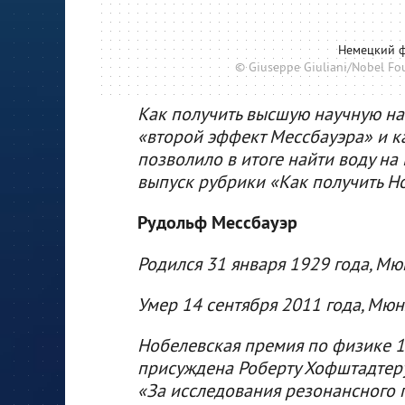
Немецкий ф
© Giuseppe Giuliani/Nobel F
Как получить высшую научную наг
«второй эффект Мессбауэра» и к
позволило в итоге найти воду на
выпуск рубрики «Как получить Н
Рудольф Мессбауэр
Родился 31 января 1929 года, Мю
Умер 14 сентября 2011 года, Мюн
Нобелевская премия по физике 1
присуждена Роберту Хофштадтеру
«За исследования резонансного 