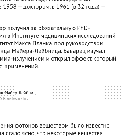
в 1958 — доктором, в 1961 (в 32 года) —
уэр получил за обязательную PhD-
ил в Институте медицинских исследований
титут Макса Планка, под руководством
йнца Майера-Лейбница. Баварец изучал
амма-излучением и открыл эффект, который
во применений.
нц Майер-Лейбниц
© Bundesarkhiv
чения фотонов веществом было известно
да стало ясно, что некоторые вещества