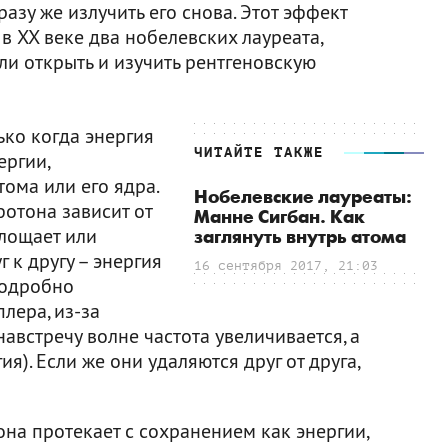
разу же излучить его снова. Этот эффект
в XX веке два нобелевских лауреата,
гли открыть и изучить рентгеновскую
ько когда энергия
ЧИТАЙТЕ ТАКЖЕ
ргии,
ома или его ядра.
Нобелевские лауреаты:
фотона зависит от
Манне Сигбан. Как
глощает или
заглянуть внутрь атома
 к другу – энергия
16 сентября 2017, 21:03
подробно
лера, из-за
австречу волне частота увеличивается, а
ия). Если же они удаляются друг от друга,
на протекает с сохранением как энергии,