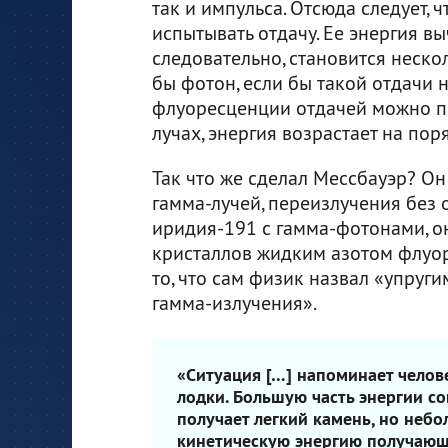
так и импульса. Отсюда следует,
испытывать отдачу. Ее энергия вы
следовательно, становится неско
бы фотон, если бы такой отдачи н
флуоресценции отдачей можно пр
лучах, энергия возрастает на пор
Так что же сделал Мессбауэр? О
гамма-лучей, переизлучения без 
иридия-191 с гамма-фотонами, о
кристаллов жидким азотом флуо
то, что сам физик назвал «упру
гамма-излучения».
«Ситуация […] напоминает челов
лодки. Большую часть энергии с
получает легкий камень, но небо
кинетическую энергию получающе