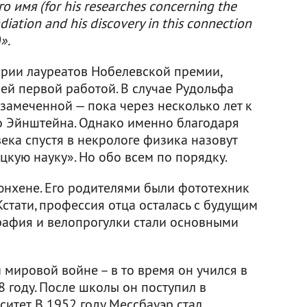
о имя (for his researches concerning the
iation and his discovery in this connection
».
ории лауреатов Нобелевской премии,
ей первой работой. В случае Рудольфа
замеченной — пока через несколько лет к
о Эйнштейна. Однако именно благодаря
ека спустя в некрологе физика назовут
кую науку». Но обо всем по порядку.
нхене. Его родителями были фототехник
Кстати, профессия отца осталась с будущим
рафия и велопрогулки стали основными
 мировой войне – в то время он учился в
8 году. После школы он поступил в
тет. В 1952 году Мессбауэр стал